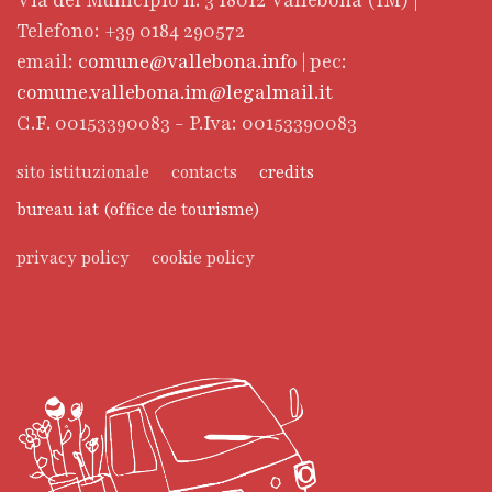
Via del Municipio n. 3 18012 Vallebona (IM) |
Telefono: +39 0184 290572
email:
comune@vallebona.info
| pec:
comune.vallebona.im@legalmail.it
C.F. 00153390083 - P.Iva: 00153390083
sito istituzionale
contacts
credits
bureau iat (office de tourisme)
privacy policy
cookie policy