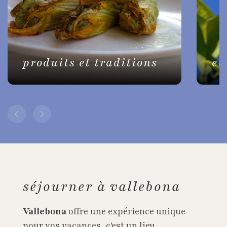
produits et traditions
ea
séjourner à vallebona
Vallebona
offre une expérience unique
pour vos vacances, c'est un lieu