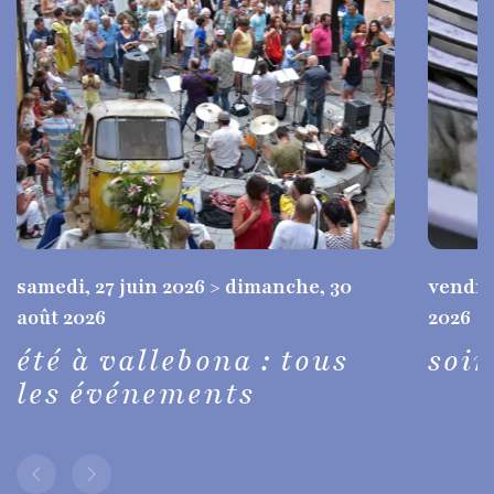
samedi, 27 juin 2026 > dimanche, 30
vendred
août 2026
2026
été à vallebona : tous
soi
les événements