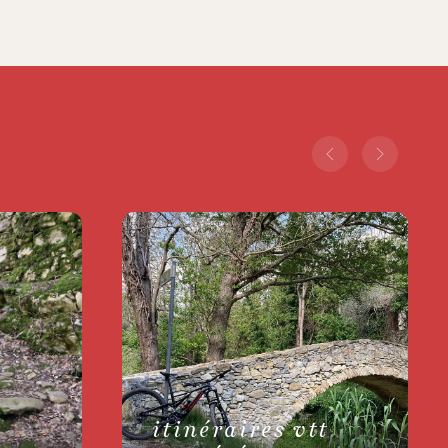
t
itinéraires vtt