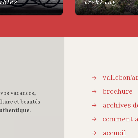
ables
trekking
vallebon'a
brochure
 vos vacances,
ulture et beautés
archives 
authentique
.
comment a
accueil