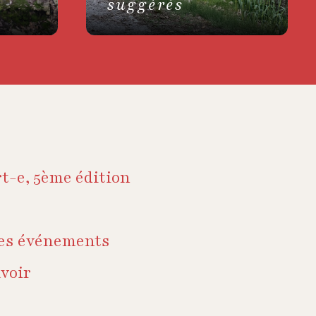
suggérés
rt-e, 5ème édition
des événements
voir