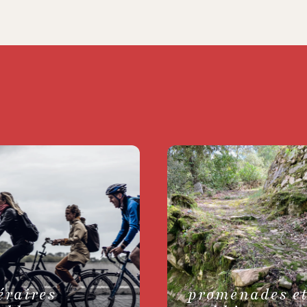
éraires
promenades e