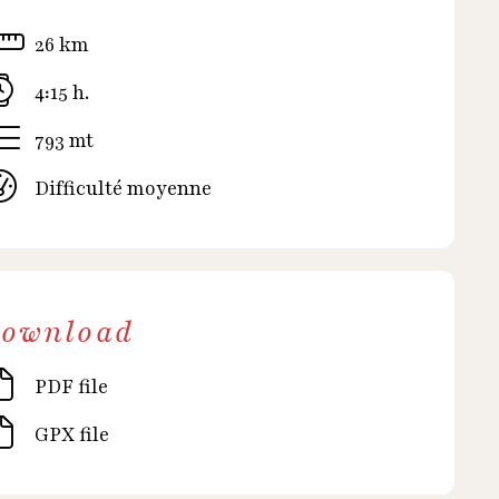
26 km
4:15 h.
793 mt
Difficulté moyenne
download
PDF file
GPX file