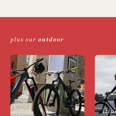
plus sur
outdoor
itin