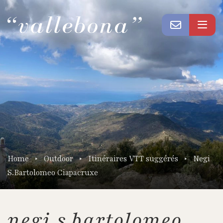
Home
Outdoor
Itinéraires VTT suggérés
Negi
S.Bartolomeo Ciapacruxe
negi s.bartolomeo