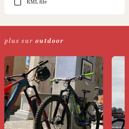
KML file
plus sur
outdoor