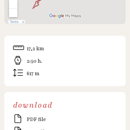
17,2 km
2:50 h.
617 m
download
PDF file