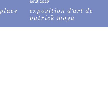
août 2026
 place
exposition d'art de
patrick moya
rt-e, 5ème édition
des événements
voir