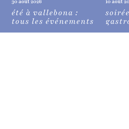
30 août 2026
10 août 2
été à vallebona :
soiré
tous les événements
gast
séjourner à vallebona
Vallebona
offre une expérience unique pour
c'est un lieu pittoresque riche en histoire, c
naturelles;
un environnement paisible et 