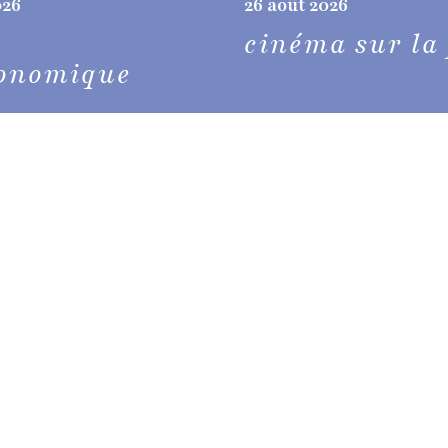
026
26 août 2026
e
cinéma sur la
ronomique
vallebon'a
brochure
 vos vacances,
ulture et beautés
archives 
authentique
.
comment a