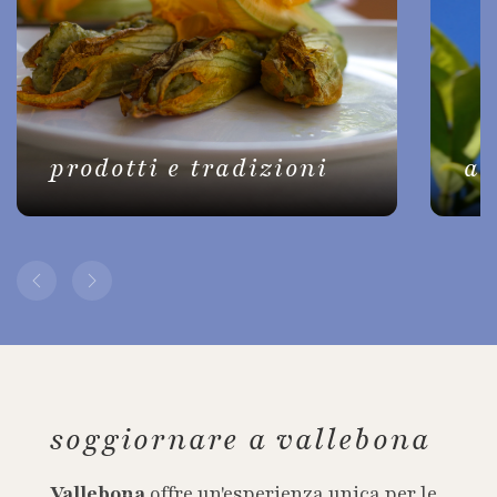
prodotti e tradizioni
ac
soggiornare a vallebona
Vallebona
offre un'esperienza unica per le