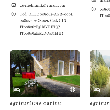
maria
guglielminik@gmail.com
00806
Cod. CITR: 008062-AGR-0001,
IT00
008057-AGR003, Cod. CIN
IT008062B5H8YRETQZ -
IT008062B552QQ3MMH)
agriturismo aurivu
agritur