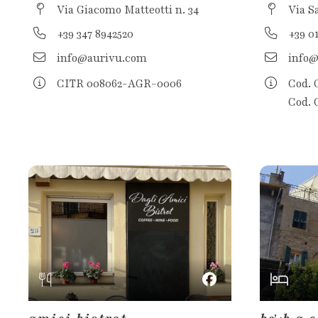
Via Giacomo Matteotti n. 34
Via S
+39 347 8942520
+39 0
info@aurivu.com
info@
CITR 008062-AGR-0006
Cod. 
Cod.