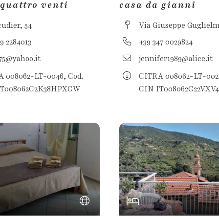
 quattro venti
casa da gianni
cudier, 54
Via Giuseppe Guglielm
39 2284013
+39 347 0029824
75@yahoo.it
jennifer1989@alice.it
 008062-LT-0046, Cod.
CITRA 008062-LT-0024
IT008062C2K38HPXCW
CIN IT008062C22VXV