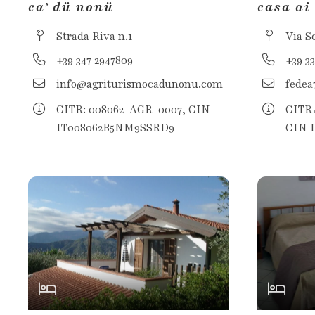
ca’ dü nonü
casa ai
Strada Riva n.1
Via S
+39 347 2947809
+39 3
info@agriturismocadunonu.com
fedea
CITR: 008062-AGR-0007, CIN
CITRA
IT008062B5NM9SSRD9
CIN 