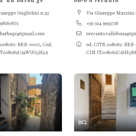
a’ du barba gé
b&b o recanto
iuseppe Guglielmi n.33
Via Giuseppe Mazzini 
398160672
+39 324 9995716
ubarbage@gmail.com
orecanto.vallebona@g
008062-BEB-0007, Cod.
od. CITR 008062-BEB-
IT008062C19WUG5H5A
CIN IT008062C1SH5R