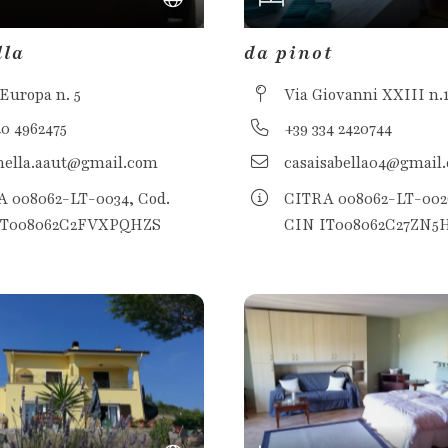
lla
da pinot
 Europa n. 5
Via Giovanni XXIII n.
40 4962475
+39 334 2420744
nella.aaut@gmail.com
casaisabella04@gmail
 008062-LT-0034, Cod.
CITRA 008062-LT-0026
IT008062C2FVXPQHZS
CIN IT008062C27ZN