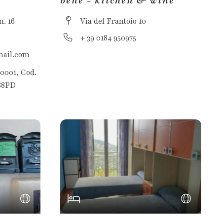
bene - kitchen & wine
n. 16
Via del Frantoio 10
+ 39 0184 950975
mail.com
0001, Cod.
88PD