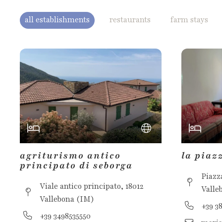
all establishments
restaurants
farm stays
agriturismo antico
la piaz
principato di seborga
Piazza
Viale antico principato, 18012
Valle
Vallebona (IM)
+39 3
+39 3498535550