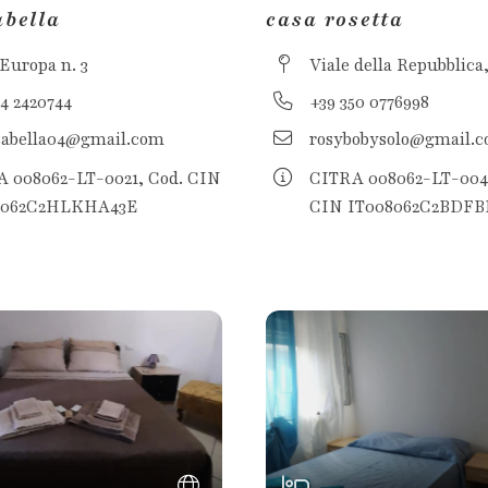
abella
casa rosetta
 Europa n. 3
Viale della Repubblica,
34 2420744
+39 350 0776998
sabella04@gmail.com
rosybobysolo@gmail.
 008062-LT-0021, Cod. CIN
CITRA 008062-LT-0044
8062C2HLKHA43E
CIN IT008062C2BDFB