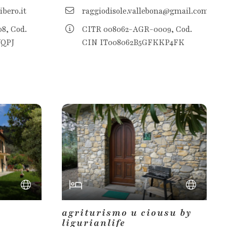
bero.it
raggiodisole.vallebona@gmail.com
8, Cod.
CITR 008062-AGR-0009, Cod.
YQPJ
CIN IT008062B5GFKKP4FK
agriturismo u ciousu by
ligurianlife