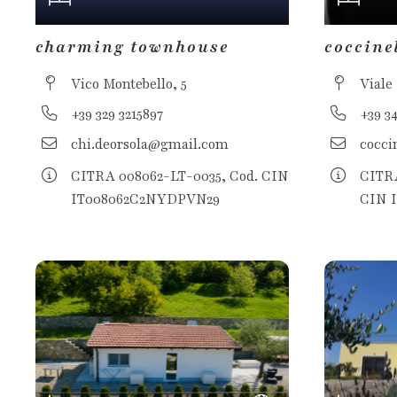
charming townhouse
coccine
Vico Montebello, 5
Viale
+39 329 3215897
+39 3
chi.deorsola@gmail.com
cocci
CITRA 008062-LT-0035, Cod. CIN
CITRA
IT008062C2NYDPVN29
CIN 