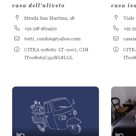
casa dell'uliveto
casa is
Strada San Martino, 28
Viale
+39 328 9634932
+39 3
torti_condon@yahoo.com
casai
CITRA 008062-LT-0007, CIN
CITRA
IT008062C252NL8LGL
IT00