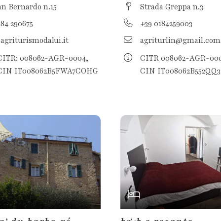
an Bernardo n.15
Strada Greppa n.3
184 290675
+39 0184259003
agriturismodalui.it
agriturlin@gmail.com
CITR: 008062-AGR-0004,
CITR 008062-AGR-000
 CIN IT008062B5FWA7COHG
CIN IT008062B552Q