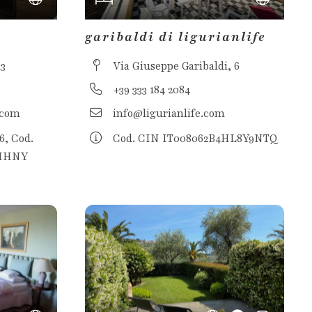
garibaldi di ligurianlife
13
Via Giuseppe Garibaldi, 6
+39 333 184 2084
.com
info@ligurianlife.com
, Cod.
Cod. CIN IT008062B4HL8Y9NTQ
5HHNY