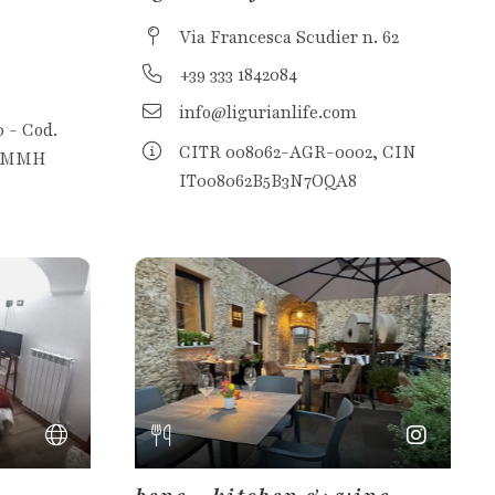
Via Francesca Scudier n. 62
+39 333 1842084
info@ligurianlife.com
 - Cod.
CITR 008062-AGR-0002, CIN
Q3MMH
IT008062B5B3N7OQA8