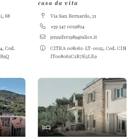
casa da vita
i, 68
Via San Bernardo, 31
+39 347 0029824
jennifer1989@alice.it
, Cod.
CITRA 008062-LT-0025, Cod. CIN
4B9Q
IT008062C2R7K5LE9