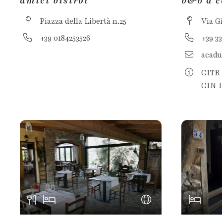
amici bistrot
b&b a c
Piazza della Libertà n.25
Via G
+39 0184253526
+39 3
acad
CITR 
CIN 