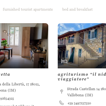
furnished tourist apartments
bed and breakfast
zetta
agriturismo “il nid
viaggiatore”
 della Libertà, 17 18012,
Strada Castellan 14 180
bona (IM)
Vallebona (IM)
891654325
+39 3497137320