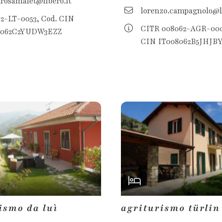
rosamalet@libero.it
lorenzo.campagnolo@li
2-LT-0053, Cod. CIN
CITR 008062-AGR-000
8062C2YUDW3EZZ
CIN IT008062B5JHJB
ismo da luì
agriturismo türlin