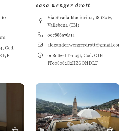
casa wenger drott
 10
Via Strada Maciurina, 18 18012,
Vallebona (IM)
007886976514
com
alexander.wengerdrott@gmail.com
, Cod.
EI7K
008062-LT-0051, Cod. CIN
IT008062C2HZGONDLF