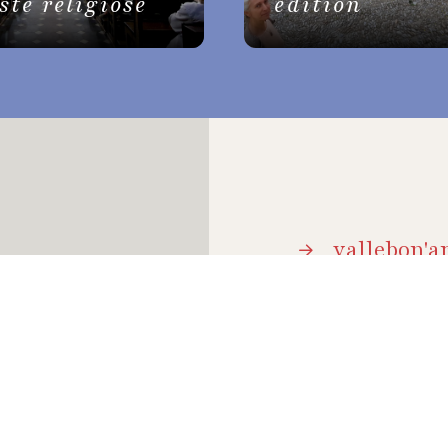
este religiose
edition
vallebon'ar
brochure
ue vacanze, è un
ellezze
archivio e
co
.
come arri
accoglien