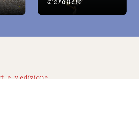
d'arancio
t-e, v edizione
venti
vare
za