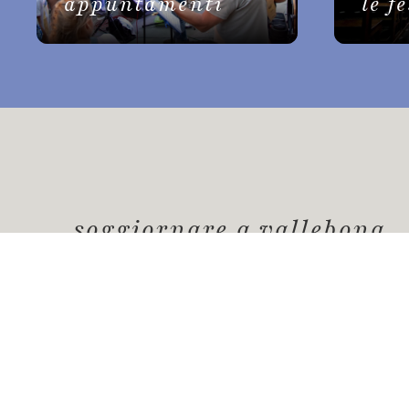
appuntamenti
le f
soggiornare a vallebona
Vallebona
offre un'esperienza unica per le t
luogo pittoresco, ricco di storia, cultura e b
naturali;
un ambiente tranquillo e autenti
Richiedi informazioni