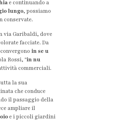
hia
e continuando a
gio lungo
, possiamo
n conservate.
n via Garibaldi, dove
olorate facciate. Da
e convergono
in se u
la Rossi, "
in nu
attività commerciali.
tutta la sua
adinata che conduce
do il passaggio della
ece ampliare il
toio
e i piccoli giardini