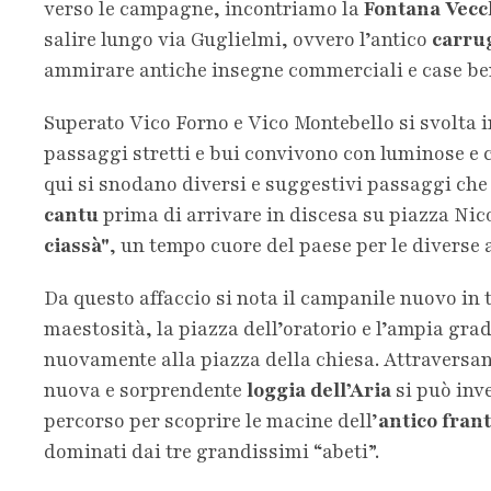
verso le campagne, incontriamo la
Fontana Vecc
salire lungo via Guglielmi, ovvero l’antico
carru
ammirare antiche insegne commerciali e case be
Superato Vico Forno e Vico Montebello si svolta i
passaggi stretti e bui convivono con luminose e c
qui si snodano diversi e suggestivi passaggi ch
cantu
prima di arrivare in discesa su piazza Nico
ciassà"
, un tempo cuore del paese per le diverse 
Da questo affaccio si nota il campanile nuovo in 
maestosità, la piazza dell’oratorio e l’ampia gr
nuovamente alla piazza della chiesa. Attraversan
nuova e sorprendente
loggia dell’Aria
si può inv
percorso per scoprire le macine dell’
antico fran
dominati dai tre grandissimi “abeti”.