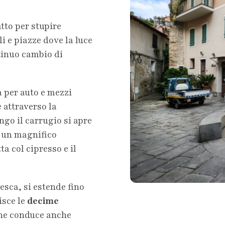
tto per stupire
i e piazze dove la luce
tinuo cambio di
a per auto e mezzi
 attraverso la
ngo il carrugio si apre
i un magnifico
a col cipresso e il
esca, si estende fino
isce le
decime
che conduce anche