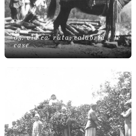
05. via ca’ ruta, calabria – le
case