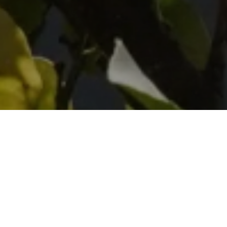
bona a vui
Bona a vui
, questo, era il modo di salutare nel
dialetto locale!
Oggi Vallebona vi accoglie ancora, abitanti e