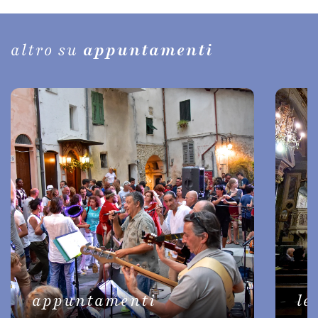
altro su
appuntamenti
appuntamenti
le