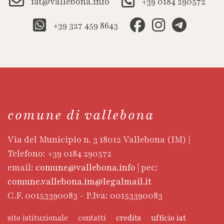
iat@vallebona.info
+39 0184 290572
+39 327 459 8643
comune di vallebona
Via del Municipio n. 3 18012 Vallebona (IM) |
Telefono: +39 0184 290572
email:
comune@vallebona.info
| pec:
comune.vallebona.im@legalmail.it
C.F. 00153390083 - P.Iva: 00153390083
sito istituzionale
contatti
credits
ufficio iat