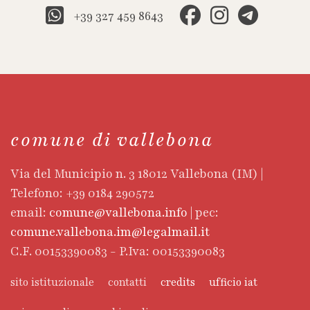
+39 327 459 8643
comune di vallebona
Via del Municipio n. 3 18012 Vallebona (IM) |
Telefono: +39 0184 290572
email:
comune@vallebona.info
| pec:
comune.vallebona.im@legalmail.it
C.F. 00153390083 - P.Iva: 00153390083
sito istituzionale
contatti
credits
ufficio iat