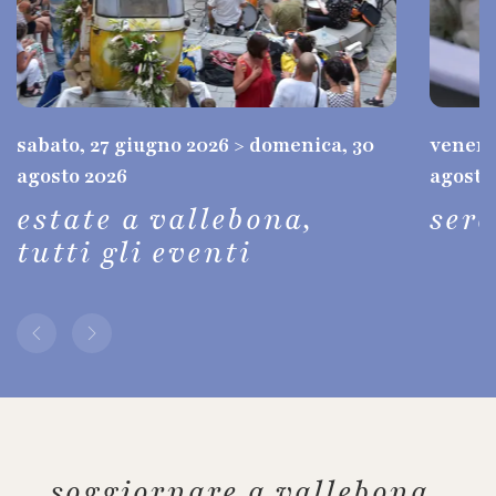
sabato, 27 giugno 2026 > domenica, 30
venerdì
agosto 2026
agosto
estate a vallebona,
ser
tutti gli eventi
soggiornare a vallebona