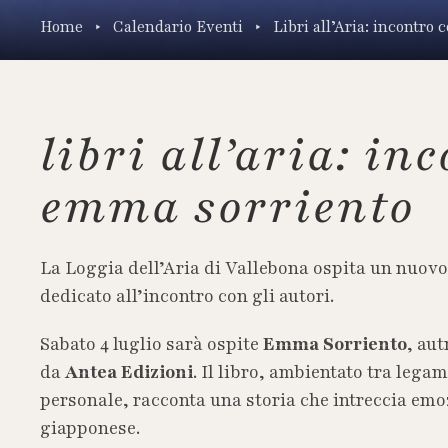
Home
Calendario Eventi
Libri all’Aria: incontr
libri all’aria: in
emma sorriento
La Loggia dell’Aria di Vallebona ospita un nuo
dedicato all’incontro con gli autori.
Sabato 4 luglio sarà ospite
Emma Sorriento
, au
da
Antea Edizioni
. Il libro, ambientato tra legam
personale, racconta una storia che intreccia emo
giapponese.