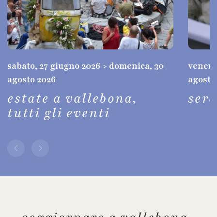
sabato, 27 giugno 2026 > domenica, 30
venerdì
agosto 2026
agosto
estate a vallebona,
ser
tutti gli eventi