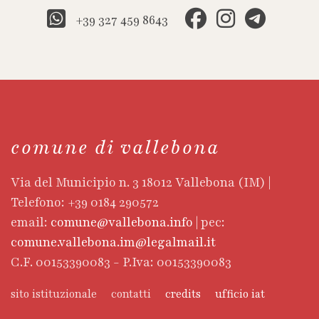
+39 327 459 8643
comune di vallebona
Via del Municipio n. 3 18012 Vallebona (IM) |
Telefono: +39 0184 290572
email:
comune@vallebona.info
| pec:
comune.vallebona.im@legalmail.it
C.F. 00153390083 - P.Iva: 00153390083
sito istituzionale
contatti
credits
ufficio iat