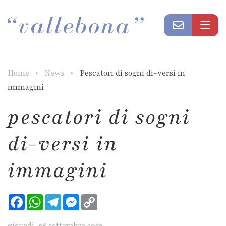
Home
News
Pescatori di sogni di-versi in
immagini
pescatori di sogni
di-versi in
immagini
Facebook
WhatsApp
Telegram
Messenger
Copy
Link