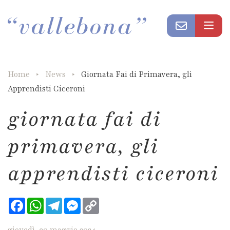
Home
News
Giornata Fai di Primavera, gli
Apprendisti Ciceroni
giornata fai di
primavera, gli
apprendisti ciceroni
Facebook
WhatsApp
Telegram
Messenger
Copy
Link