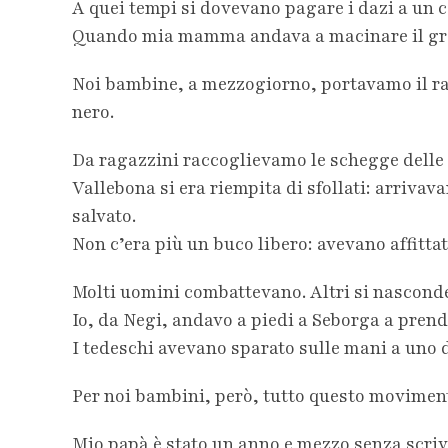
A quei tempi si dovevano pagare i dazi a un c
Quando mia mamma andava a macinare il gran
Noi bambine, a mezzogiorno, portavamo il ranc
nero.
Da ragazzini raccoglievamo le schegge delle b
Vallebona si era riempita di sfollati: arriv
salvato.
Non c’era più un buco libero: avevano affittat
Molti uomini combattevano. Altri si nascon
Io, da Negi, andavo a piedi a Seborga a prende
I tedeschi avevano sparato sulle mani a uno 
Per noi bambini, però, tutto questo movimento
Mio papà è stato un anno e mezzo senza scrive