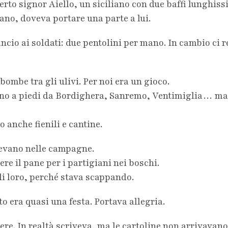
erto signor Aiello, un siciliano con due baffi lunghiss
o, doveva portare una parte a lui.
io ai soldati: due pentolini per mano. In cambio ci re
ombe tra gli ulivi. Per noi era un gioco.
avano a piedi da Bordighera, Sanremo, Ventimiglia… ma
o anche fienili e cantine.
devano nelle campagne.
re il pane per i partigiani nei boschi.
di loro, perché stava scappando.
 era quasi una festa. Portava allegria.
re. In realtà scriveva, ma le cartoline non arrivavano